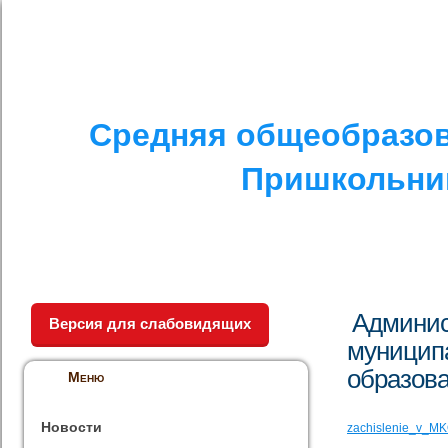
I. СПЕЦИАЛЬНЫЙ РАЗДЕЛ
II. ДРУГОЕ
V. ПРОТИВОДЕЙСТ
Средняя общеобразов
Пришкольник
Админис
Версия для слабовидящих
муниципа
образов
Меню
Новости
zachislenie_v_M