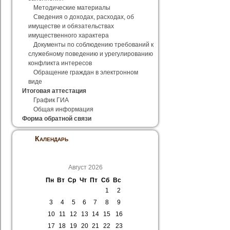
Методические материалы
Сведения о доходах, расходах, об
имуществе и обязательствах
имущественного характера
Документы по соблюдению требований к
служебному поведению и урегулированию
конфликта интересов
Обращение граждан в электронном
виде
Итоговая аттестация
График ГИА
Общая информация
Форма обратной связи
Календарь
Август 2026
Пн
Вт
Ср
Чт
Пт
Сб
Вс
1
2
3
4
5
6
7
8
9
10
11
12
13
14
15
16
17
18
19
20
21
22
23