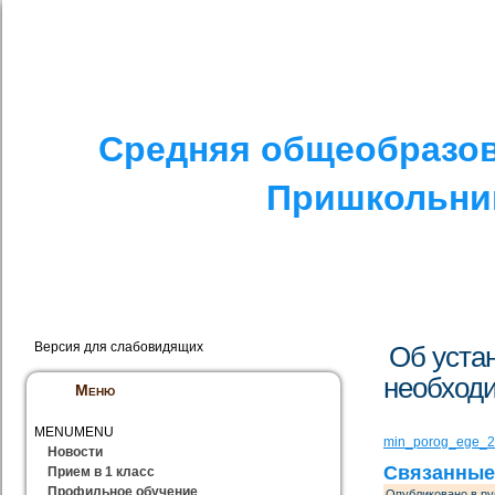
I. СПЕЦИАЛЬНЫЙ РАЗДЕЛ
II. ДРУГОЕ
V. ПРОТИВОДЕЙСТ
Средняя общеобразов
Пришкольник
Версия для слабовидящих
Об уста
необход
Меню
MENU
MENU
min_porog_ege_
Новости
Связанные
Прием в 1 класс
Профильное обучение
Опубликовано в ру