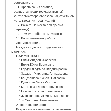
деятельность
11. Предписания органов,
осуществляющих государственный
контроль в сфере образования, отчеты об
использовании предписаний
12. Вакантные места для приема
(перевода)
13. Трудоустройство выпускников
14. Воспитательная работа
Доступная среда
Международное сотрудничество
II. ДРУГОЕ
Педагоги школы
* Бялик Андрей Яковлевич
* Бялик Юлия Борисовна
* Гордон Людмила Владимировна
* Засадыч Марианна Геннадьевна
* Кондрашова Любовь Павловна
* Куперман Ольга Юрьевна
* Метелева Елена Леонидовна
* Попова Наталья Валерьевна
*Митрофанова Любовь Николаевна
*Ли Светлана Анатольевна
Аттестация педагогов
Всероссийская олимпиада школьников