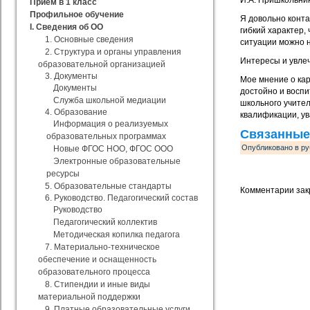
И.А. Пришкольник
Прием в 1 класс
Профильное обучение
Я довольно конта
I. Сведения об ОО
гибкий характер,
1. Основные сведения
ситуации можно 
2. Структура и органы управления
Интересы и увлеч
образовательной организацией
3. Документы
Мое мнение о кар
Документы
достойно и воспи
Служба школьной медиации
школьного учите
4. Образование
квалификации, ув
Информация о реализуемых
Связанные
образовательных программах
Опубликовано в ру
Новые ФГОС НОО, ФГОС ООО
Электронные образовательные
ресурсы
5. Образовательные стандарты
Комментарии зак
6. Руководство. Педагогический состав
Руководство
Педагогический коллектив
Методическая копилка педагога
7. Материально-техническое
обеспечение и оснащенность
образовательного процесса
8. Стипендии и иные виды
материальной поддержки
9. Платные образовательные услуги