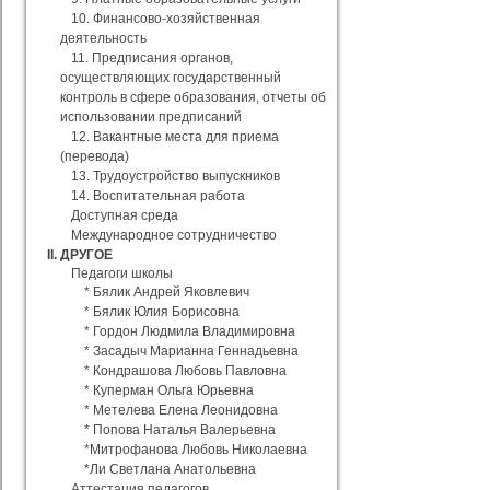
10. Финансово-хозяйственная
деятельность
11. Предписания органов,
осуществляющих государственный
контроль в сфере образования, отчеты об
использовании предписаний
12. Вакантные места для приема
(перевода)
13. Трудоустройство выпускников
14. Воспитательная работа
Доступная среда
Международное сотрудничество
II. ДРУГОЕ
Педагоги школы
* Бялик Андрей Яковлевич
* Бялик Юлия Борисовна
* Гордон Людмила Владимировна
* Засадыч Марианна Геннадьевна
* Кондрашова Любовь Павловна
* Куперман Ольга Юрьевна
* Метелева Елена Леонидовна
* Попова Наталья Валерьевна
*Митрофанова Любовь Николаевна
*Ли Светлана Анатольевна
Аттестация педагогов