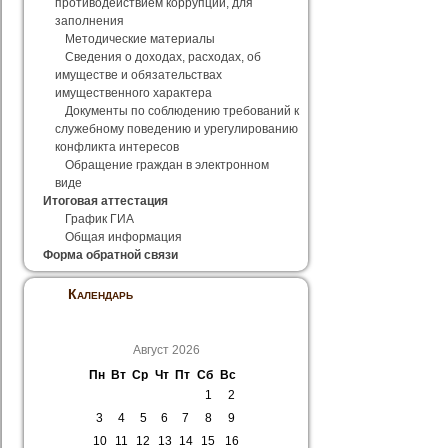
противодействием коррупции, для
заполнения
Методические материалы
Сведения о доходах, расходах, об
имуществе и обязательствах
имущественного характера
Документы по соблюдению требований к
служебному поведению и урегулированию
конфликта интересов
Обращение граждан в электронном
виде
Итоговая аттестация
График ГИА
Общая информация
Форма обратной связи
Календарь
Август 2026
Пн
Вт
Ср
Чт
Пт
Сб
Вс
1
2
3
4
5
6
7
8
9
10
11
12
13
14
15
16