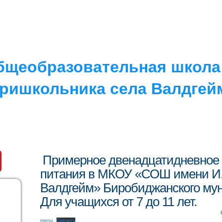
РУГОЕ
V. ПРОТИВОДЕЙСТВИЕ…
IV. ШКОЛА
бщеобразовательная школа 
ришкольника села Валдгей
Примерное двенадцатидневное
питания в МКОУ «СОШ имени И.
Валдгейм» Биробиджанского му
Для учащихся от 7 до 11 лет.
menu
Скачать