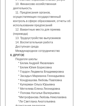
10. Финансово-хозяйственная
деятельность
11. Предписания органов,
осуществляющих государственный
контроль в сфере образования, отчеты об
использовании предписаний
12. Вакантные места для приема
(перевода)
13. Трудоустройство выпускников
14. Воспитательная работа
Доступная среда
Международное сотрудничество
II. ДРУГОЕ
Педагоги школы
* Бялик Андрей Яковлевич
* Бялик Юлия Борисовна
* Гордон Людмила Владимировна
* Засадыч Марианна Геннадьевна
* Кондрашова Любовь Павловна
* Куперман Ольга Юрьевна
* Метелева Елена Леонидовна
* Попова Наталья Валерьевна
*Митрофанова Любовь Николаевна
*Ли Светлана Анатольевна
Аттестация педагогов