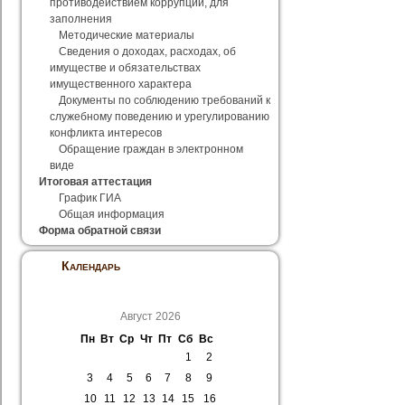
противодействием коррупции, для
заполнения
Методические материалы
Сведения о доходах, расходах, об
имуществе и обязательствах
имущественного характера
Документы по соблюдению требований к
служебному поведению и урегулированию
конфликта интересов
Обращение граждан в электронном
виде
Итоговая аттестация
График ГИА
Общая информация
Форма обратной связи
Календарь
Август 2026
Пн
Вт
Ср
Чт
Пт
Сб
Вс
1
2
3
4
5
6
7
8
9
10
11
12
13
14
15
16