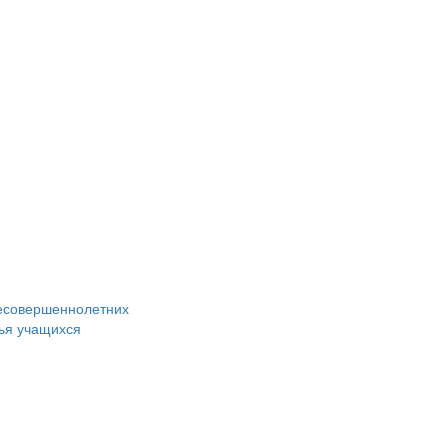
есовершеннолетних
ья учащихся