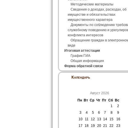
Методические материалы
Сведения о доходах, расходах, об
имуществе и обязательствах
имущественного характера
Документы по соблюдению требов
служебному поведению и урегулиро
конфликта интересов
Обращение граждан в электронно
виде
Итоговая аттестация
График ГИА
Общая информация
Форма обратной связи
Календарь
Август 2026
Пн
Вт
Ср
Чт
Пт
Сб
Вс
1
2
3
4
5
6
7
8
9
10
11
12
13
14
15
16
17
18
19
20
21
22
23