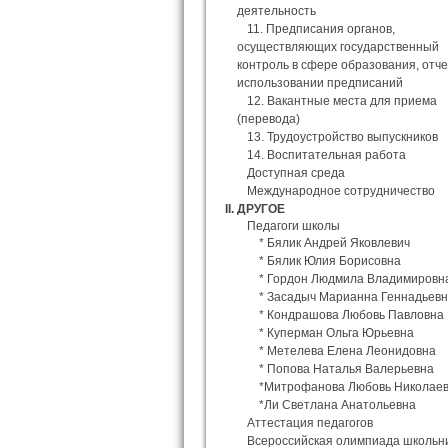
деятельность
11. Предписания органов,
осуществляющих государственный
контроль в сфере образования, отч
использовании предписаний
12. Вакантные места для приема
(перевода)
13. Трудоустройство выпускников
14. Воспитательная работа
Доступная среда
Международное сотрудничество
II. ДРУГОЕ
Педагоги школы
* Бялик Андрей Яковлевич
* Бялик Юлия Борисовна
* Гордон Людмила Владимировн
* Засадыч Марианна Геннадьев
* Кондрашова Любовь Павловна
* Куперман Ольга Юрьевна
* Метелева Елена Леонидовна
* Попова Наталья Валерьевна
*Митрофанова Любовь Николае
*Ли Светлана Анатольевна
Аттестация педагогов
Всероссийская олимпиада школьн