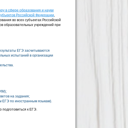
ру в сфере образования и науки
субъектов Российской Федерации
,
вания во всех субъектах Российской
ков образовательных учреждений при
 результаты ЕГЭ засчитываются
ельных испытаний в организации
ельства.
ИМ);
ветов на задания;
м ЕГЭ по иностранным языкам).
 подготовиться к ЕГЭ.