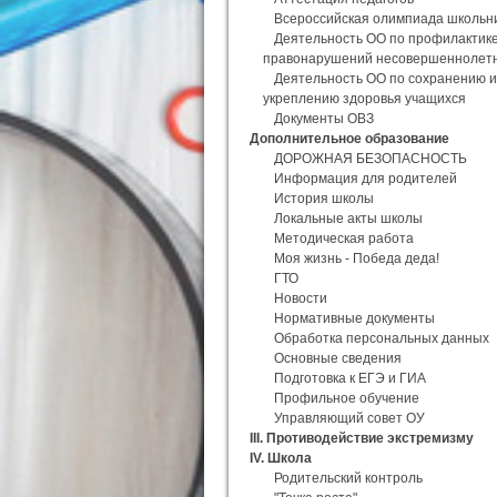
Всероссийская олимпиада школьн
Деятельность ОО по профилактик
правонарушений несовершеннолет
Деятельность ОО по сохранению и
укреплению здоровья учащихся
Документы ОВЗ
Дополнительное образование
ДОРОЖНАЯ БЕЗОПАСНОСТЬ
Информация для родителей
История школы
Локальные акты школы
Методическая работа
Моя жизнь - Победа деда!
ГТО
Новости
Нормативные документы
Обработка персональных данных
Основные сведения
Подготовка к ЕГЭ и ГИА
Профильное обучение
Управляющий совет ОУ
III. Противодействие экстремизму
IV. Школа
Родительский контроль