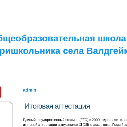
РУГОЕ
V. ПРОТИВОДЕЙСТВИЕ…
IV. ШКОЛА
бщеобразовательная школа 
ришкольника села Валдгей
admin
Итоговая аттестация
Единый государственный экзамен (ЕГЭ) с 2009 года является 
итоговой аттестации выпускников XI (XII) классов школ Россий