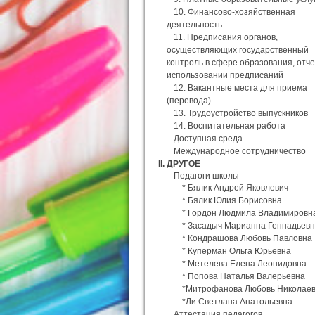
10. Финансово-хозяйственная
деятельность
11. Предписания органов,
осуществляющих государственный
контроль в сфере образования, отч
использовании предписаний
12. Вакантные места для приема
(перевода)
13. Трудоустройство выпускников
14. Воспитательная работа
Доступная среда
Международное сотрудничество
II. ДРУГОЕ
Педагоги школы
* Бялик Андрей Яковлевич
* Бялик Юлия Борисовна
* Гордон Людмила Владимировн
* Засадыч Марианна Геннадьев
* Кондрашова Любовь Павловна
* Куперман Ольга Юрьевна
* Метелева Елена Леонидовна
* Попова Наталья Валерьевна
*Митрофанова Любовь Николае
*Ли Светлана Анатольевна
Аттестация педагогов