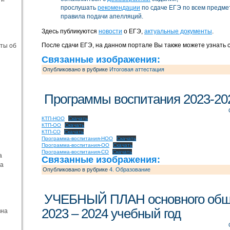
прослушать
рекомендации
по сдаче ЕГЭ по всем предме
правила подачи апелляций.
Здесь публикуются
новости
о ЕГЭ,
актуальные документы
.
После сдачи ЕГЭ, на данном портале Вы также можете узнать 
еты об
Связанные изображения:
Опубликовано в рубрике
Итоговая аттестация
Программы воспитания 2023-20
КТП-НОО
Скачать
КТП-ОО
Скачать
КТП-СО
Скачать
Программа-воспитания-НОО
Скачать
Программа-воспитания-ОО
Скачать
Программа-воспитания-СО
Скачать
а
Связанные изображения:
на
Опубликовано в рубрике
4. Образование
УЧЕБНЫЙ ПЛАН основного обще
2023 – 2024 учебный год
вна