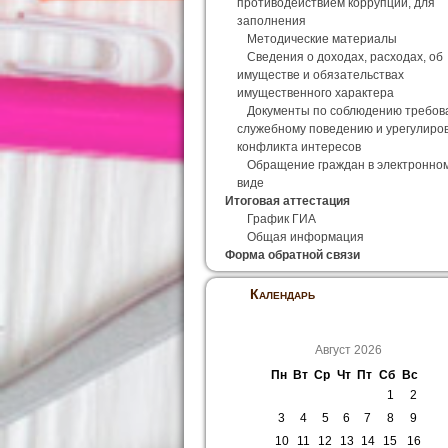
противодействием коррупции, для
заполнения
Методические материалы
Сведения о доходах, расходах, об
имуществе и обязательствах
имущественного характера
Документы по соблюдению требов
служебному поведению и урегулиро
конфликта интересов
Обращение граждан в электронно
виде
Итоговая аттестация
График ГИА
Общая информация
Форма обратной связи
Календарь
Август 2026
Пн
Вт
Ср
Чт
Пт
Сб
Вс
1
2
3
4
5
6
7
8
9
10
11
12
13
14
15
16