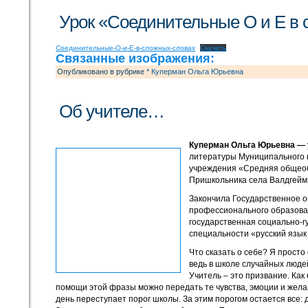
Урок «Соединительные О и Е в 
Соединительные-О-и-Е-в-сложных-словах
Скачать
Связанные изображения:
Опубликовано в рубрике
* Куперман Ольга Юрьевна
Об учителе…
Куперман Ольга Юрьевна —
литературы Муниципального 
учреждения «Средняя общеоб
Пришкольника села Валдгейм
Закончила Государственное 
профессионального образова
государственная социально-г
специальности «русский язык
Что сказать о себе? Я просто
ведь в школе случайных людей
Учитель – это призвание. Как
помощи этой фразы можно передать те чувства, эмоции и жела
день переступает порог школы. За этим порогом остается все: 