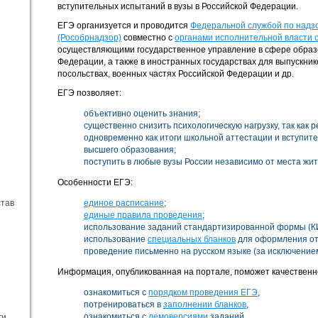
вступительных испытаний в вузы в Российской Федерации.
ЕГЭ организуется и проводится
Федеральной службой по надзо
(Рособрнадзор)
совместно с
органами исполнительной власти 
осуществляющими государственное управление в сфере образо
Федерации, а также в иностранных государствах для выпускни
посольствах, военных частях Российской Федерации и др.
ЕГЭ позволяет:
объективно оценить знания;
существенно снизить психологическую нагрузку, так как
одновременно как итоги школьной аттестации и вступит
высшего образования;
поступить в любые вузы России независимо от места жит
Особенности ЕГЭ:
став
единое расписание
;
единые правила проведения
;
использование заданий стандартизированной формы (К
использование
специальных бланков
для оформления от
проведение письменно на русском языке (за исключение
Информация, опубликованная на портале, поможет качественно
ознакомиться с
порядком проведения ЕГЭ
,
потренироваться в
заполнении бланков
,
ознакомиться с
демоверсиями
заданий,
ги