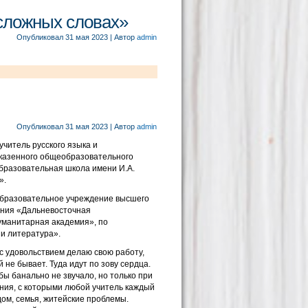
сложных словах»
Опубликовал
31 мая 2023
|
Автор
admin
Опубликовал
31 мая 2023
|
Автор
admin
учитель русского языка и
казенного общеобразовательного
разовательная школа имени И.А.
».
образовательное учреждение высшего
ния «Дальневосточная
уманитарная академия», по
 и литература».
 с удовольствием делаю свою работу,
 не бывает. Туда идут по зову сердца.
 бы банально не звучало, но только при
ния, с которыми любой учитель каждый
дом, семья, житейские проблемы.