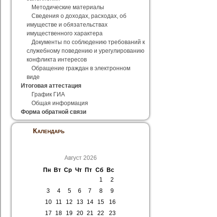
Методические материалы
Сведения о доходах, расходах, об
имуществе и обязательствах
имущественного характера
Документы по соблюдению требований к
служебному поведению и урегулированию
конфликта интересов
Обращение граждан в электронном
виде
Итоговая аттестация
График ГИА
Общая информация
Форма обратной связи
Календарь
Август 2026
Пн
Вт
Ср
Чт
Пт
Сб
Вс
1
2
3
4
5
6
7
8
9
10
11
12
13
14
15
16
17
18
19
20
21
22
23