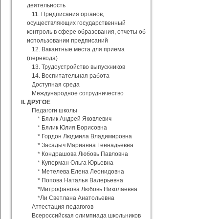
деятельность
11. Предписания органов,
осуществляющих государственный
контроль в сфере образования, отчеты об
использовании предписаний
12. Вакантные места для приема
(перевода)
13. Трудоустройство выпускников
14. Воспитательная работа
Доступная среда
Международное сотрудничество
II. ДРУГОЕ
Педагоги школы
* Бялик Андрей Яковлевич
* Бялик Юлия Борисовна
* Гордон Людмила Владимировна
* Засадыч Марианна Геннадьевна
* Кондрашова Любовь Павловна
* Куперман Ольга Юрьевна
* Метелева Елена Леонидовна
* Попова Наталья Валерьевна
*Митрофанова Любовь Николаевна
*Ли Светлана Анатольевна
Аттестация педагогов
Всероссийская олимпиада школьников