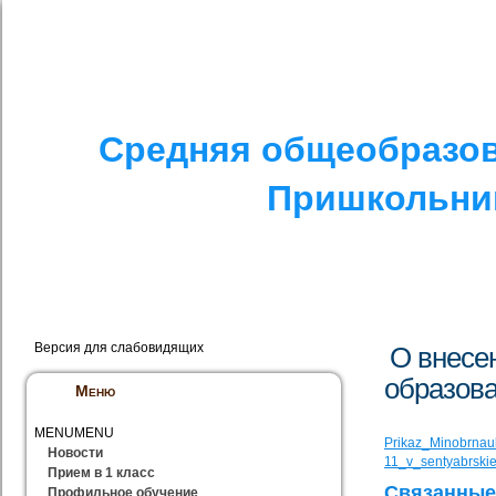
I. СПЕЦИАЛЬНЫЙ РАЗДЕЛ
II. ДРУГОЕ
V. ПРОТИВОДЕЙСТ
Средняя общеобразов
Пришкольник
Версия для слабовидящих
О внесе
образова
Меню
MENU
MENU
Prikaz_Minobrna
Новости
11_v_sentyabrski
Прием в 1 класс
Связанные
Профильное обучение