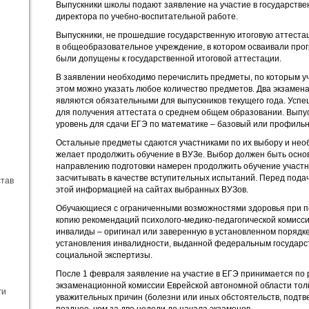
Выпускники школы подают заявление на участие в государстве
директора по учебно-воспитательной работе.
Выпускники, не прошедшие государственную итоговую аттеста
в общеобразовательное учреждение, в котором осваивали про
были допущены к государственной итоговой аттестации.
В заявлении необходимо перечислить предметы, по которым уч
этом можно указать любое количество предметов. Два экзамена
являются обязательными для выпускников текущего года. Усп
для получения аттестата о среднем общем образовании. Выпус
уровень для сдачи ЕГЭ по математике – базовый или профиль
Остальные предметы сдаются участниками по их выбору и необ
желает продолжить обучение в ВУЗе. Выбор должен быть основ
направлению подготовки намерен продолжить обучение участн
засчитывать в качестве вступительных испытаний. Перед пода
став
этой информацией на сайтах выбранных ВУЗов.
Обучающиеся с ограниченными возможностями здоровья при п
копию рекомендаций психолого-медико-педагогической комиссии
инвалиды – оригинал или заверенную в установленном порядк
установления инвалидности, выданной федеральным государс
социальной экспертизы.
После 1 февраля заявление на участие в ЕГЭ принимается по
экзаменационной комиссии Еврейской автономной области толь
ги
уважительных причин (болезни или иных обстоятельств, подтв