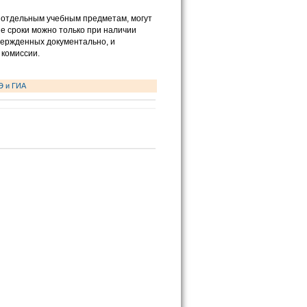
о отдельным учебным предметам, могут
ые сроки можно только при наличии
вержденных документально, и
 комиссии.
Э и ГИА