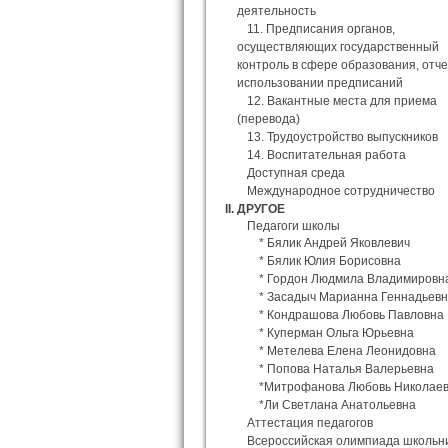
деятельность
11. Предписания органов,
осуществляющих государственный
контроль в сфере образования, отч
использовании предписаний
12. Вакантные места для приема
(перевода)
13. Трудоустройство выпускников
14. Воспитательная работа
Доступная среда
Международное сотрудничество
II. ДРУГОЕ
Педагоги школы
* Бялик Андрей Яковлевич
* Бялик Юлия Борисовна
* Гордон Людмила Владимировн
* Засадыч Марианна Геннадьев
* Кондрашова Любовь Павловна
* Куперман Ольга Юрьевна
* Метелева Елена Леонидовна
* Попова Наталья Валерьевна
*Митрофанова Любовь Николае
*Ли Светлана Анатольевна
Аттестация педагогов
Всероссийская олимпиада школьн