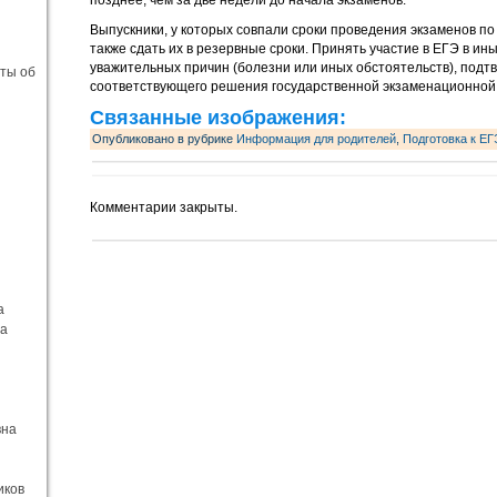
позднее, чем за две недели до начала экзаменов.
Выпускники, у которых совпали сроки проведения экзаменов п
также сдать их в резервные сроки. Принять участие в ЕГЭ в ин
уважительных причин (болезни или иных обстоятельств), подт
еты об
соответствующего решения государственной экзаменационной
Связанные изображения:
Опубликовано в рубрике
Информация для родителей
,
Подготовка к ЕГ
Комментарии закрыты.
а
на
вна
иков