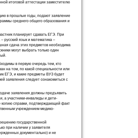
нной итоговой аттестации заместителю
цию в прошлые годы, подают заявление
граммы среднего общего образования и
астник планирует сдавать ЕГЭ. При
 – русский язык и математика –
ешная сдача этих предметов необходима
кники могут выбрать только один
ный.
ходимы в первую очередь тем, кто
ан на том, по какой специальности или
ик ЕГЭ, и какие предметы ВУЗ будет
чей заявления следует ознакомиться с
одаче заявления должны предъявить
, а участники-инвалиды и дети-
е копию справки, подтверждающей факт
твенным учреждением медико-
 решению государственной
ко при наличии у заявителя
ержденных документально) и не