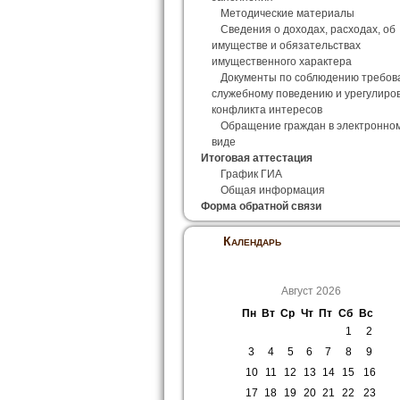
Методические материалы
Сведения о доходах, расходах, об
имуществе и обязательствах
имущественного характера
Документы по соблюдению требов
служебному поведению и урегулиро
конфликта интересов
Обращение граждан в электронно
виде
Итоговая аттестация
График ГИА
Общая информация
Форма обратной связи
Календарь
Август 2026
Пн
Вт
Ср
Чт
Пт
Сб
Вс
1
2
3
4
5
6
7
8
9
10
11
12
13
14
15
16
17
18
19
20
21
22
23