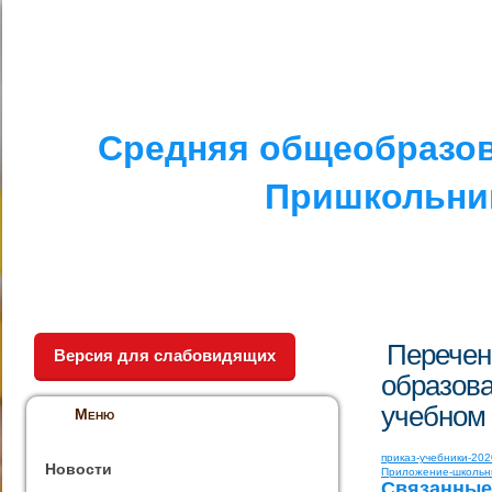
I. СПЕЦИАЛЬНЫЙ РАЗДЕЛ
II. ДРУГОЕ
V. ПРОТИВОДЕЙСТ
Средняя общеобразов
Пришкольник
Перечен
Версия для слабовидящих
образова
учебном 
Меню
приказ-учебники-20
Новости
Приложение-школьны
Связанные