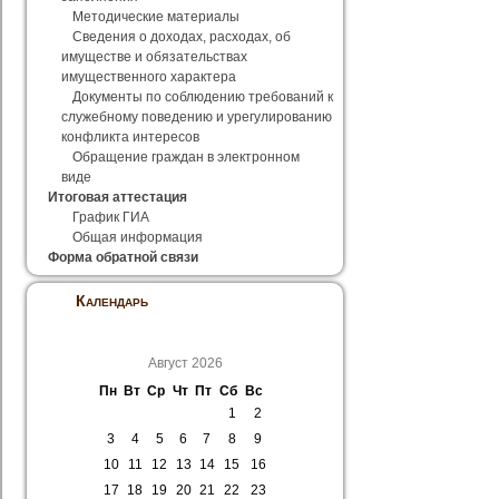
Методические материалы
Сведения о доходах, расходах, об
имуществе и обязательствах
имущественного характера
Документы по соблюдению требований к
служебному поведению и урегулированию
конфликта интересов
Обращение граждан в электронном
виде
Итоговая аттестация
График ГИА
Общая информация
Форма обратной связи
Календарь
Август 2026
Пн
Вт
Ср
Чт
Пт
Сб
Вс
1
2
3
4
5
6
7
8
9
10
11
12
13
14
15
16
17
18
19
20
21
22
23