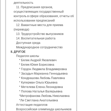
деятельность
11. Предписания органов,
осуществляющих государственный
контроль в сфере образования, отчеты об
использовании предписаний
12. Вакантные места для приема
(перевода)
13. Трудоустройство выпускников
14. Воспитательная работа
Доступная среда
Международное сотрудничество
II. ДРУГОЕ
Педагоги школы
* Бялик Андрей Яковлевич
* Бялик Юлия Борисовна
* Гордон Людмила Владимировна
* Засадыч Марианна Геннадьевна
* Кондрашова Любовь Павловна
* Куперман Ольга Юрьевна
* Метелева Елена Леонидовна
* Попова Наталья Валерьевна
*Митрофанова Любовь Николаевна
*Ли Светлана Анатольевна
Аттестация педагогов
Всероссийская олимпиада школьников