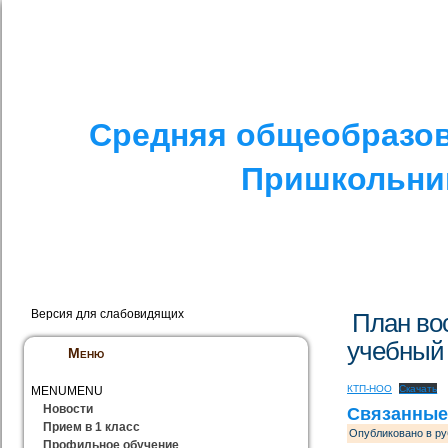
I. СПЕЦИАЛЬНЫЙ РАЗДЕЛ
II. ДРУГОЕ
V. ПРОТИВОДЕЙСТ
Средняя общеобразов
Пришкольник
Версия для слабовидящих
План во
учебный 
Меню
КТП-НОО
Скачать
MENU
MENU
Новости
Связанные
Прием в 1 класс
Опубликовано в ру
Профильное обучение