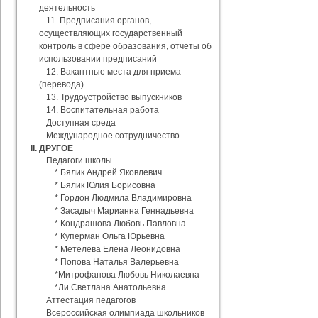
деятельность
11. Предписания органов,
осуществляющих государственный
контроль в сфере образования, отчеты об
использовании предписаний
12. Вакантные места для приема
(перевода)
13. Трудоустройство выпускников
14. Воспитательная работа
Доступная среда
Международное сотрудничество
II. ДРУГОЕ
Педагоги школы
* Бялик Андрей Яковлевич
* Бялик Юлия Борисовна
* Гордон Людмила Владимировна
* Засадыч Марианна Геннадьевна
* Кондрашова Любовь Павловна
* Куперман Ольга Юрьевна
* Метелева Елена Леонидовна
* Попова Наталья Валерьевна
*Митрофанова Любовь Николаевна
*Ли Светлана Анатольевна
Аттестация педагогов
Всероссийская олимпиада школьников