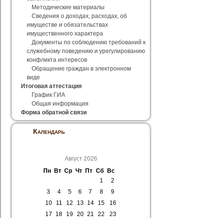
Методические материалы
Сведения о доходах, расходах, об
имуществе и обязательствах
имущественного характера
Документы по соблюдению требований к
служебному поведению и урегулированию
конфликта интересов
Обращение граждан в электронном
виде
Итоговая аттестация
График ГИА
Общая информация
Форма обратной связи
Календарь
Август 2026
Пн
Вт
Ср
Чт
Пт
Сб
Вс
1
2
3
4
5
6
7
8
9
10
11
12
13
14
15
16
17
18
19
20
21
22
23