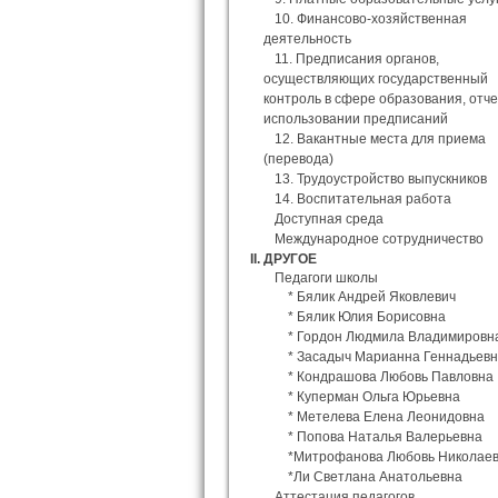
10. Финансово-хозяйственная
деятельность
11. Предписания органов,
осуществляющих государственный
контроль в сфере образования, отч
использовании предписаний
12. Вакантные места для приема
(перевода)
13. Трудоустройство выпускников
14. Воспитательная работа
Доступная среда
Международное сотрудничество
II. ДРУГОЕ
Педагоги школы
* Бялик Андрей Яковлевич
* Бялик Юлия Борисовна
* Гордон Людмила Владимировн
* Засадыч Марианна Геннадьев
* Кондрашова Любовь Павловна
* Куперман Ольга Юрьевна
* Метелева Елена Леонидовна
* Попова Наталья Валерьевна
*Митрофанова Любовь Николае
*Ли Светлана Анатольевна
Аттестация педагогов