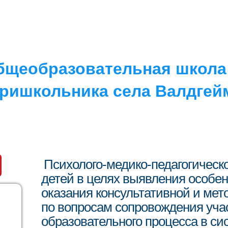
РУГОЕ
V. ПРОТИВОДЕЙСТВИЕ…
IV. ШКОЛА
бщеобразовательная школа 
ришкольника села Валдгей
Психолого-медико-педагогическ
детей в целях выявления особен
оказания консультативной и ме
по вопросам сопровождения уча
образовательного процесса в си