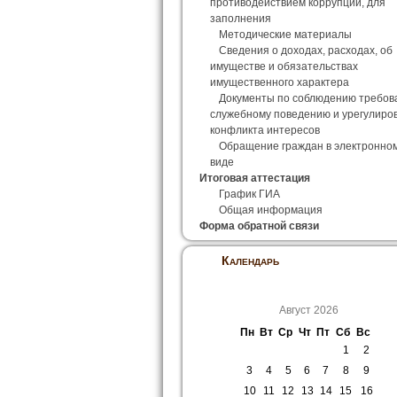
противодействием коррупции, для
заполнения
Методические материалы
Сведения о доходах, расходах, об
имуществе и обязательствах
имущественного характера
Документы по соблюдению требов
служебному поведению и урегулиро
конфликта интересов
Обращение граждан в электронно
виде
Итоговая аттестация
График ГИА
Общая информация
Форма обратной связи
Календарь
Август 2026
Пн
Вт
Ср
Чт
Пт
Сб
Вс
1
2
3
4
5
6
7
8
9
10
11
12
13
14
15
16