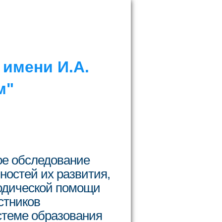
имени И.А.
м"
ое обследование
ностей их развития,
тодической помощи
стников
стеме образования