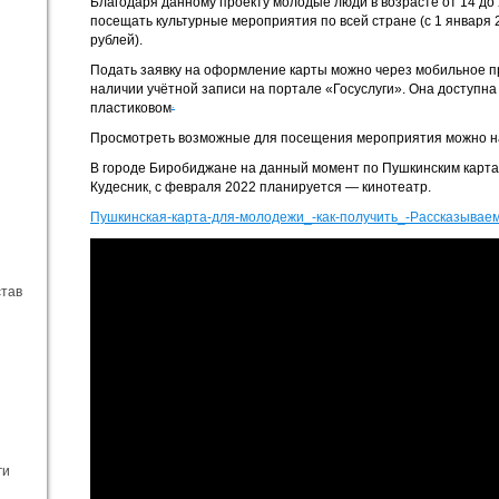
Благодаря данному проекту молодые люди в возрасте от 14 до 2
посещать культурные мероприятия по всей стране (с 1 января 
рублей).
Подать заявку на оформление карты можно через мобильное пр
наличии учётной записи на портале «Госуслуги». Она доступна
.
пластиковом
Просмотреть возможные для посещения мероприятия можно на
В городе Биробиджане на данный момент по Пушкинским карт
Кудесник, с февраля 2022 планируется — кинотеатр.
Пушкинская-карта-для-молодежи_-как-получить_-Рассказывае
став
ги