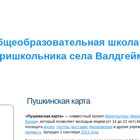
РУГОЕ
V. ПРОТИВОДЕЙСТВИЕ…
IV. ШКОЛА
бщеобразовательная школа 
ришкольника села Валдгей
Пушкинская карта
«Пушкинская карта»
— совместный проект
Минкультуры
,
Мини
Банка
», который позволяет молодым людям (от 14 до 22 лет) 
посещать
музеи
,
театры
,
выставки
,
филармонии
и другие учре
бюджета
. Запущен 1 сентября
2021 года
.