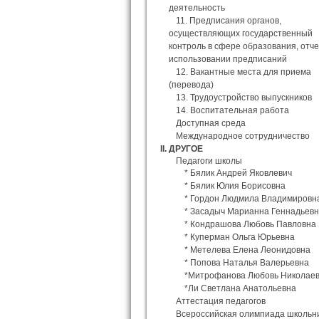
деятельность
11. Предписания органов,
осуществляющих государственный
контроль в сфере образования, отч
использовании предписаний
12. Вакантные места для приема
(перевода)
13. Трудоустройство выпускников
14. Воспитательная работа
Доступная среда
Международное сотрудничество
II. ДРУГОЕ
Педагоги школы
* Бялик Андрей Яковлевич
* Бялик Юлия Борисовна
* Гордон Людмила Владимировн
* Засадыч Марианна Геннадьев
* Кондрашова Любовь Павловна
* Куперман Ольга Юрьевна
* Метелева Елена Леонидовна
* Попова Наталья Валерьевна
*Митрофанова Любовь Николае
*Ли Светлана Анатольевна
Аттестация педагогов
Всероссийская олимпиада школьн