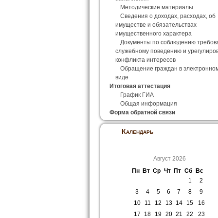
Методические материалы
Сведения о доходах, расходах, об
имуществе и обязательствах
имущественного характера
Документы по соблюдению требов
служебному поведению и урегулиро
конфликта интересов
Обращение граждан в электронно
виде
Итоговая аттестация
График ГИА
Общая информация
Форма обратной связи
Календарь
Август 2026
Пн
Вт
Ср
Чт
Пт
Сб
Вс
1
2
3
4
5
6
7
8
9
10
11
12
13
14
15
16
17
18
19
20
21
22
23