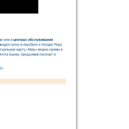
в»
или в
центрах обслуживания
.
а»
(доступно в AppStore и Google Play).
туальную карту «Мир» можно прямо в
Почта Банка, предъявив паспорт и
ах
.