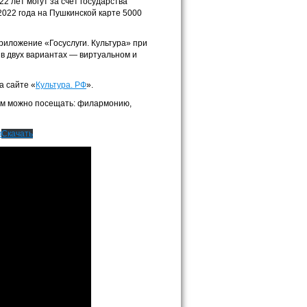
2 лет могут за счет государства
2022 года на Пушкинской карте 5000
иложение «Госуслуги. Культура» при
 в двух вариантах — виртуальном и
 сайте «
Культура. РФ
».
ам можно посещать: филармонию,
м
Скачать