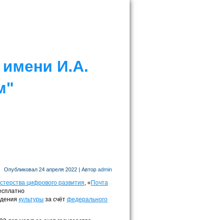
имени И.А.
м"
Опубликовал
24 апреля 2022
|
Автор
admin
стерства цифрового развития
, «
Почта
бесплатно
ждения
культуры
за счёт
федерального