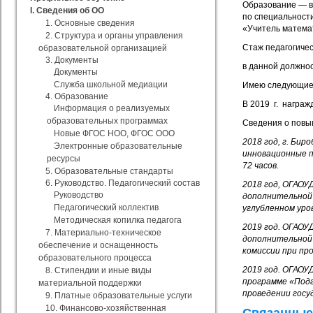
Образование — вы
I. Сведения об ОО
по специальност
1. Основные сведения
«Учитель матема
2. Структура и органы управления
Стаж педагогичес
образовательной организацией
3. Документы
в данной должнос
Документы
Служба школьной медиации
Имею следующие н
4. Образование
В 2019 г. награж
Информация о реализуемых
образовательных программах
Сведения о повы
Новые ФГОС НОО, ФГОС ООО
2018 год, г. Би
Электронные образовательные
инновационные п
ресурсы
72 часов.
5. Образовательные стандарты
6. Руководство. Педагогический состав
2018 год, ОГАОУ
Руководство
дополнительной
Педагогический коллектив
углубленном уро
Методическая копилка педагога
2019 год. ОГАОУ
7. Материально-техническое
дополнительной 
обеспечение и оснащенность
комиссии при пр
образовательного процесса
2019 год. ОГАОУ
8. Стипендии и иные виды
программе «Подг
материальной поддержки
проведении гос
9. Платные образовательные услуги
10. Финансово-хозяйственная