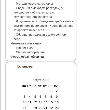
Методические материалы
Сведения о доходах, расходах, об
имуществе и обязательствах
имущественного характера
Документы по соблюдению требований к
служебному поведению и урегулированию
конфликта интересов
Обращение граждан в электронном
виде
Итоговая аттестация
График ГИА
Общая информация
Форма обратной связи
Календарь
Август 2026
Пн
Вт
Ср
Чт
Пт
Сб
Вс
1
2
3
4
5
6
7
8
9
10
11
12
13
14
15
16
17
18
19
20
21
22
23