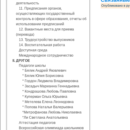
Связанные
деятельность
Опубликовано в ру
11. Предписания органов,
осуществляющих государственный
контроль в сфере образования, отчеты об
использовании предписаний
12. Вакантные места для приема
(перевода)
13. Трудоустройство выпускников
14. Воспитательная работа
Доступная среда
Международное сотрудничество
II. ДРУГОЕ
Педагоги школы
* Бялик Андрей Яковлевич
* Бялик Юлия Борисовна
* Гордон Людмила Владимировна
* Засадыч Марианна Геннадьевна
* Кондрашова Любовь Павловна
* Куперман Ольга Юрьевна
* Метелева Елена Леонидовна
* Попова Наталья Валерьевна
*Митрофанова Любовь Николаевна
*Ли Светлана Анатольевна
Аттестация педагогов
Всероссийская олимпиада школьников