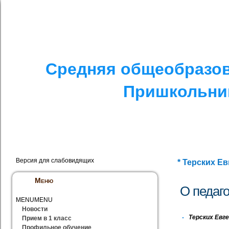
I. СПЕЦИАЛЬНЫЙ РАЗДЕЛ
II. ДРУГОЕ
V. ПРОТИВОДЕЙСТ
Средняя общеобразов
Пришкольник
Версия для слабовидящих
* Терских Е
Меню
О педаго
MENU
MENU
Новости
Терских Евге
Прием в 1 класс
Профильное обучение