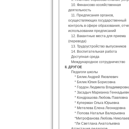
10. Финансово-хозяйственная
деятельность
11. Предписания органов,
осуществляющих государственный
контроль в сфере образования, отч
использовании предписаний
12. Вакантные места для приема
(перевода)
13. Трудоустройство выпускников
14. Воспитательная работа
Доступная среда
Международное сотрудничество
II. ДРУГОЕ
Педагоги школы
* Бялик Андрей Яковлевич
* Бялик Юлия Борисовна
* Гордон Людмила Владимировн
* Засадыч Марианна Геннадьев
* Кондрашова Любовь Павловна
* Куперман Ольга Юрьевна
* Метелева Елена Леонидовна
* Попова Наталья Валерьевна
*Митрофанова Любовь Николае
*Ли Светлана Анатольевна
Аттестация педагогов