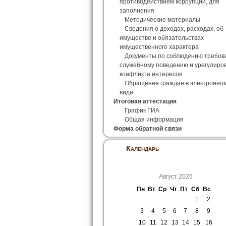
противодействием коррупции, для
заполнения
Методические материалы
Сведения о доходах, расходах, об
имуществе и обязательствах
имущественного характера
Документы по соблюдению требов
служебному поведению и урегулиро
конфликта интересов
Обращение граждан в электронно
виде
Итоговая аттестация
График ГИА
Общая информация
Форма обратной связи
Календарь
Август 2026
Пн
Вт
Ср
Чт
Пт
Сб
Вс
1
2
3
4
5
6
7
8
9
10
11
12
13
14
15
16