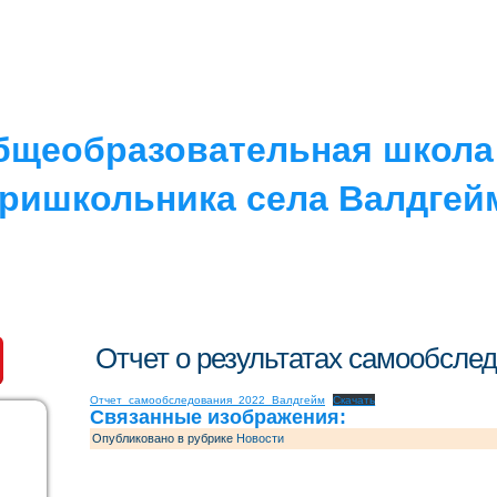
РУГОЕ
V. ПРОТИВОДЕЙСТВИЕ…
IV. ШКОЛА
бщеобразовательная школа 
ришкольника села Валдгей
Отчет о результатах самообсле
Отчет_самообследования_2022_Валдгейм
Скачать
Связанные изображения:
Опубликовано в рубрике
Новости